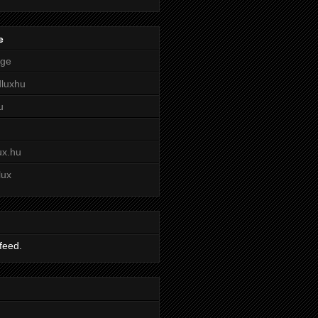
e
age
dluxhu
u
u
ux.hu
lux
feed.