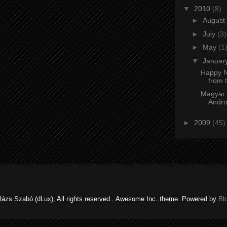
▼
2010
(8)
►
August
►
July
(3)
►
May
(1
▼
Januar
Happy N
from 
Magyar b
Andro
►
2009
(45)
lázs Szabó (dLux), All rights reserved.. Awesome Inc. theme. Powered by
Bl