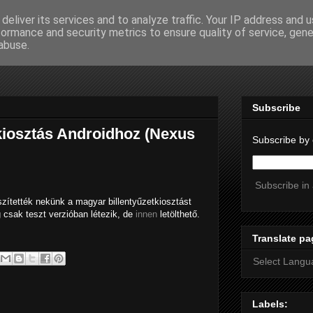
deliver its services and to analyze traffic. Your IP address and 
formance and security metrics to ensure quality of service, gen
abuse.
Subscribe
kiosztás Androidhoz (Nexus
Subscribe by 
Subscribe in
szítették nekünk a magyar billentyűzetkiosztást
 csak teszt verzióban létezik, de
innen
letölthető.
Translate pa
Select Langu
Labels: