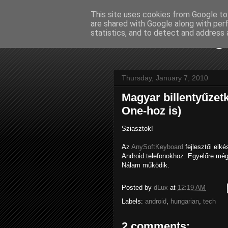
This site uses cookies from Google to 
are shared with Google along with per
dLux's blog
statistics, and to detect and address 
Thursday, January 7, 2010
Magyar billentyűzet
One-hoz is)
Sziasztok!
Az
AnySoftKeyboard
fejlesztői elké
Android telefonokhoz. Egyelőre még
Nálam működik.
Posted by
dLux
at
12:19 AM
Labels:
android
,
hungarian
,
tech
2 comments: