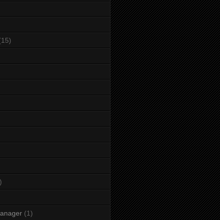
(15)
)
manager
(1)