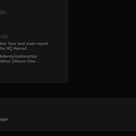
(2)
)
y
(2)
ew Year and state report
the HQ #email...
illentyűzetkiosztás
idhoz (Nexus One-...
ogger
.