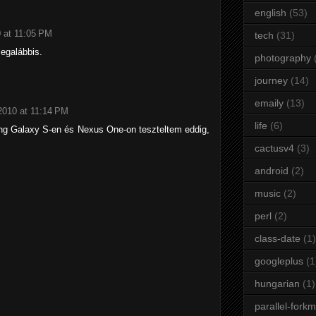
english
(53)
 at 11:05 PM
tech
(31)
legalábbis.
photography
journey
(14)
emaily
(13)
2010 at 11:14 PM
life
(6)
ng Galaxy S-en és Nexus One-on teszteltem eddig,
cactusv4
(3)
android
(2)
music
(2)
perl
(2)
class-date
(1)
googleplus
(1
hungarian
(1)
parallel-fork