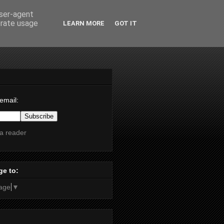
user-agent
erate usage
LEARN MORE
GOT IT
email:
 a reader
ge to:
age
▼