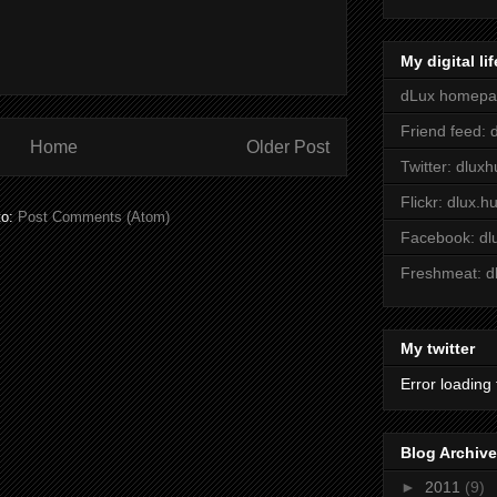
My digital lif
dLux homep
Friend feed: 
Home
Older Post
Twitter: dluxh
Flickr: dlux.h
to:
Post Comments (Atom)
Facebook: dl
Freshmeat: d
My twitter
Error loading 
Blog Archive
►
2011
(9)